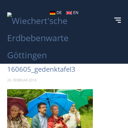
DE
|
EN
160605_gedenktafel3
26. FEBRUAR 2018