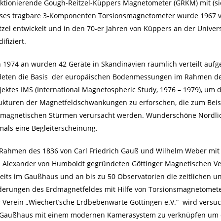
ktionierende Gough-Reitzel-Küppers Magnetometer (GRKM) mit (sie
ses tragbare 3-Komponenten Torsionsmagnetometer wurde 1967 
tzel entwickelt und in den 70-er Jahren von Küppers an der Univer
ifiziert.
 1974 an wurden 42 Geräte in Skandinavien räumlich verteilt aufges
deten die Basis der europäischen Bodenmessungen im Rahmen de
jektes IMS (International Magnetospheric Study, 1976 – 1979), um d
ukturen der Magnetfeldschwankungen zu erforschen, die zum Beis
magnetischen Stürmen verursacht werden. Wunderschöne Nordlic
mals eine Begleiterscheinung.
Rahmen des 1836 von Carl Friedrich Gauß und Wilhelm Weber mit
 Alexander von Humboldt gegründeten Göttinger Magnetischen V
eits im Gaußhaus und an bis zu 50 Observatorien die zeitlichen 
erungen des Erdmagnetfeldes mit Hilfe von Torsionsmagnetomet
 Verein „Wiechert’sche Erdbebenwarte Göttingen e.V.“ wird vers
Gaußhaus mit einem modernen Kamerasystem zu verknüpfen um 