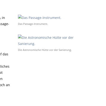
 in
ssage-
Das Passage-Instrument.
Die Astronomische Hütte vor der Sanierung.
uf das
liches
it
en
noch an