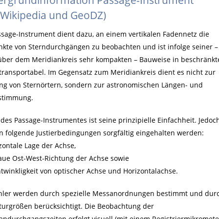
 Wikipedia und GeoDZ)
ssage-Instrument dient dazu, an einem vertikalen Fadennetz die
nkte von Sterndurchgängen zu beobachten und ist infolge seiner –
ber dem Meridiankreis sehr kompakten – Bauweise in beschränkt
transportabel. Im Gegensatz zum Meridiankreis dient es nicht zur
g von Sternörtern, sondern zur astronomischen Längen- und
stimmung.
l des Passage-Instrumentes ist seine prinzipielle Einfachheit. Jedoc
 folgende Justierbedingungen sorgfältig eingehalten werden:
izontale Lage der Achse,
aue Ost-West-Richtung der Achse sowie
htwinkligkeit von optischer Achse und Horizontalachse.
hler werden durch spezielle Messanordnungen bestimmt und dur
turgrößen berücksichtigt. Die Beobachtung der
andurchgangszeiten erfolgt visuell (mit einem Registriermikrometer