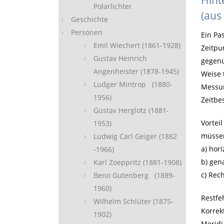
Polarlichter
(aus
Geschichte
Personen
Ein Pa
Emil Wiechert (1861-1928)
Zeitpu
Gustav Heinrich
gegenü
Angenheister (1878-1945)
Weise 
Ludger Mintrop (1880-
Messun
1956)
Zeitbe
Gustav Herglotz (1881-
Vortei
1953)
müssen
Ludwig Carl Geiger (1882
a) hor
-1966)
b) gen
Karl Zoeppritz (1881-1908)
c) Rec
Beno Gutenberg (1889-
1960)
Restfe
Wilhelm Schlüter (1875-
Korrek
1902)
Meridi