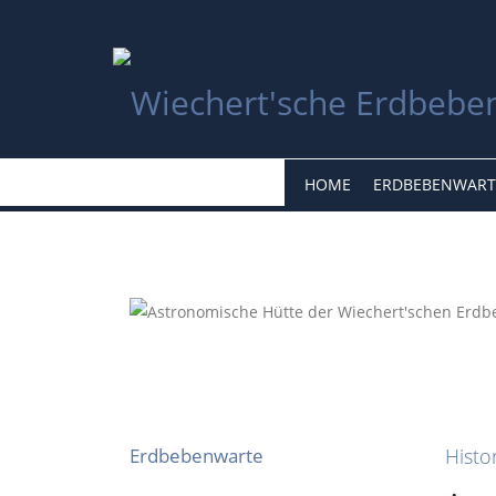
HOME
ERDBEBENWART
Erdbebenwarte
Histo