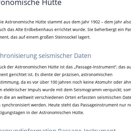
ronomische Hütte
ie Astronomische Hütte stammt aus dem Jahr 1902 – dem Jahr also,
ch das Alte Erdbebenhaus errichtet wurde. Sie beherbergt ein Pa
ment, das auf einem großen Steinsockel lagert.
hronisierung seismischer Daten
ück der Astronomischen Hütte ist das „Passage-Instrument“, das a
ent gerichtet ist. Es diente der präzisen, astronomischen
stimmung, da es vor über 100 Jahren noch keine Atomuhr oder ähn
in elektrischer Impuls wurde mit dem Seismogramm verquickt; som
n die an weltweit verschiedenen Orten erfassten seismischen Dat
ch synchronisiert werden. Heute steht das Passageinstrument nur 
tigungstagen in der Astronomischen Hütte.
ergrundinformation Passage-Instrument