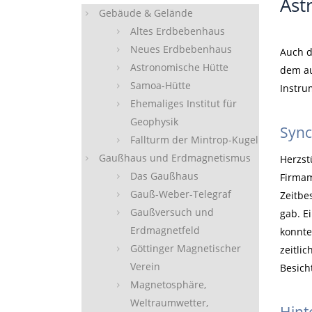
Ast
Gebäude & Gelände
Altes Erdbebenhaus
Neues Erdbebenhaus
Auch d
Astronomische Hütte
dem au
Samoa-Hütte
Instru
Ehemaliges Institut für
Geophysik
Sync
Fallturm der Mintrop-Kugel
Gaußhaus und Erdmagnetismus
Herzst
Das Gaußhaus
Firmam
Gauß-Weber-Telegraf
Zeitbe
Gaußversuch und
gab. E
Erdmagnetfeld
konnte
Göttinger Magnetischer
zeitli
Verein
Besich
Magnetosphäre,
Weltraumwetter,
Hint