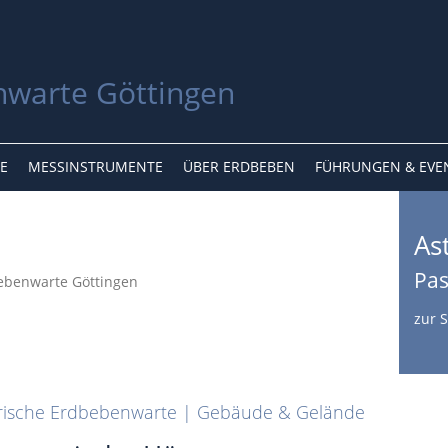
E
MESSINSTRUMENTE
ÜBER ERDBEBEN
FÜHRUNGEN & EVE
As
Pas
zur 
rische Erdbebenwarte | Gebäude & Gelände