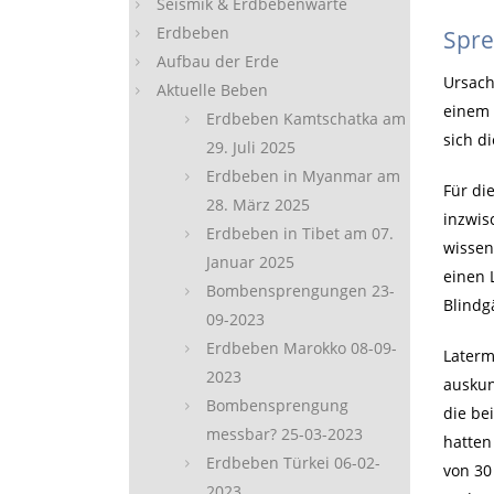
Seismik & Erdbebenwarte
Erdbeben
Spre
Aufbau der Erde
Ursach
Aktuelle Beben
einem 
Erdbeben Kamtschatka am
sich d
29. Juli 2025
Erdbeben in Myanmar am
Für di
28. März 2025
inzwis
Erdbeben in Tibet am 07.
wissen
Januar 2025
einen 
Bombensprengungen 23-
Blindg
09-2023
Erdbeben Marokko 08-09-
Laterm
2023
auskun
Bombensprengung
die be
messbar? 25-03-2023
hatten
Erdbeben Türkei 06-02-
von 30
2023