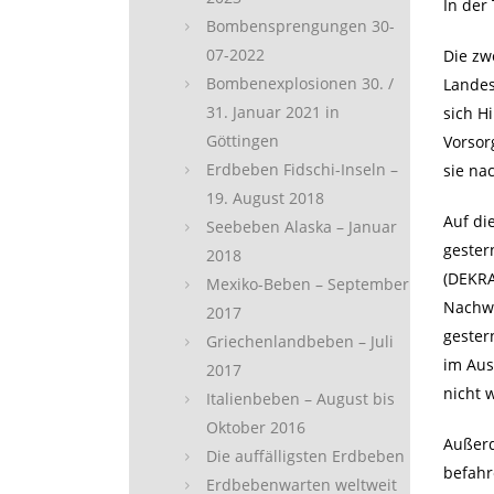
In der 
Bombensprengungen 30-
07-2022
Die zw
Bombenexplosionen 30. /
Landes
31. Januar 2021 in
sich H
Göttingen
Vorsor
Erdbeben Fidschi-Inseln –
sie na
19. August 2018
Auf di
Seebeben Alaska – Januar
gester
2018
(DEKRA
Mexiko-Beben – September
Nachwe
2017
gester
Griechenlandbeben – Juli
im Aus
2017
nicht 
Italienbeben – August bis
Oktober 2016
Außerd
Die auffälligsten Erdbeben
befahr
Erdbebenwarten weltweit