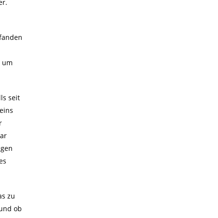
er.
 fanden
, um
ls seit
eins
r
war
ngen
es
as zu
 und ob