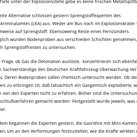
Tiefe unter der Explosionsstelle gebe es keine frischen Metallsplitt
eite Alternative schlossen gestern Sprengstoffexperten des
kriminalamtes (LKA) aus. Weder am Bus noch im Explosionskrater
inweise auf Sprengstoff. Ebensowenig Reste eines Fernzünders.
glich wurden Bodenproben aus verschieden Schichten genommen
ch Sprengstoffresten zu untersuchen.
e Frage, ob Gas die Detonation auslöste, konzentrieren sich ebenfal
n Sachverständige des Deutschen Kraftfahrzeug-Überwachung-Ver
). Deren Bodenproben sollen chemisch untersucht werden. Ob de
is zu erbringen ist, daß tatsächlich ein Gasgemisch explodierte, 
n von den Experten nicht zu erfahren. Bisher sind die Untersuchu
schlußverfahren gemacht worden: Festgestellt wurde jeweils, was 
war.
em begannen die Experten gestern, die Gasrohre mit Mini-Kamer
en, um an den Verformungen festzustellen, wie die Kräfte wirkten