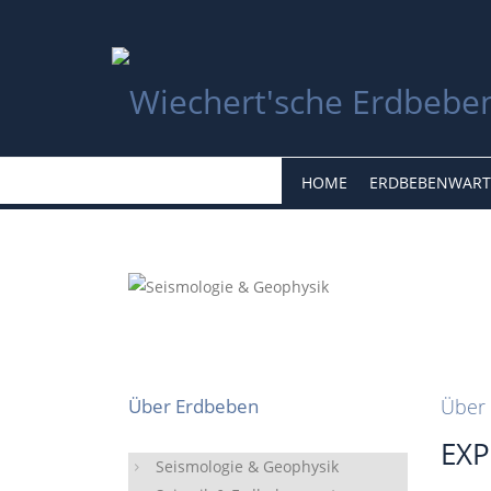
HOME
ERDBEBENWART
Über Erdbeben
Über 
EXP
Seismologie & Geophysik