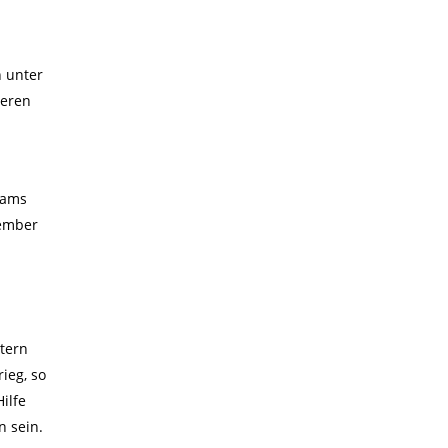
 unter
ieren
eams
zember
stern
ieg, so
ilfe
n sein.