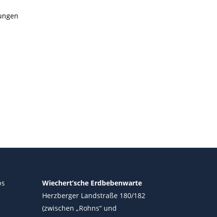
hungen
ps
Wiechert’sche Erdbebenwarte
Herzberger Landstraße 180/182
(zwischen „Rohns“ und