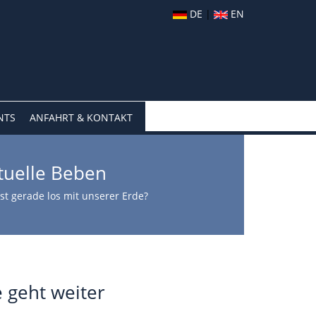
DE
|
EN
NTS
ANFAHRT & KONTAKT
tuelle Beben
st gerade los mit unserer Erde?
geht weiter