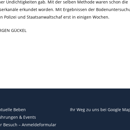
her Undichtigkeiten gab. Mit der selben Methode waren schon die
erkanäle erkundet worden. Mit Ergebnissen der Bodenuntersuc
n Polizei und Staatsanwaltschaf erst in einigen Wochen.
ÜRGEN GÜCKEL
ktuelle Beben
Ihr Weg zu uns bei
Google Ma
ührungen & Events
hr Besuch – Anmeldeformular