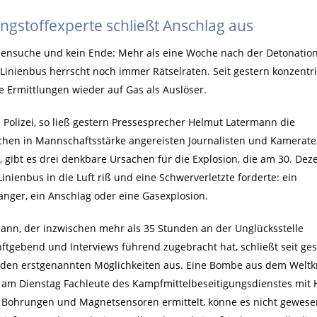
ngstoffexperte schließt Anschlag aus
ensuche und kein Ende: Mehr als eine Woche nach der Detonation
Linienbus herrscht noch immer Rätselraten. Seit gestern konzentr
ie Ermittlungen wieder auf Gas als Auslöser.
e Polizei, so ließ gestern Pressesprecher Helmut Latermann die
chen in Mannschaftsstärke angereisten Journalisten und Kamerat
, gibt es drei denkbare Ursachen für die Explosion, die am 30. De
Linienbus in die Luft riß und eine Schwerverletzte forderte: ein
änger, ein Anschlag oder eine Gasexplosion.
ann, der inzwischen mehr als 35 Stunden an der Unglücksstelle
ftgebend und Interviews führend zugebracht hat, schließt seit ge
iden erstgenannten Möglichkeiten aus. Eine Bombe aus dem Weltkr
 am Dienstag Fachleute des Kampfmittelbeseitigungsdienstes mit H
 Bohrungen und Magnetsensoren ermittelt, könne es nicht gewese