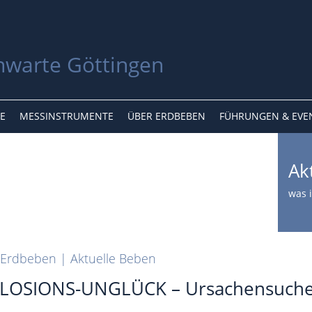
E
MESSINSTRUMENTE
ÜBER ERDBEBEN
FÜHRUNGEN & EVE
Ak
was i
Erdbeben | Aktuelle Beben
LOSIONS-UNGLÜCK – Ursachensuche 