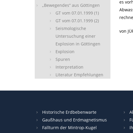
es vor
„Bewegendes“ aus Göttingen
Abwass
GT vom 07.01.1999 (1)
rechne
GT vom 07.01.1999 (2)
Seismologische
von J
Untersuchung einer
Explosion in Göttingen
Explosion
Spuren
Interpretation
Literatur Empfehlungen
Historische Erdbebenwarte
A
Gaußhaus und Erdmagnetismus
F
Fallturm der Mintrop-Kugel
I