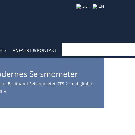
DE
|
EN
NTS
ANFAHRT & KONTAKT
dernes Seismometer
dem Breitband Seismometer STS-2 im digitalen
lter