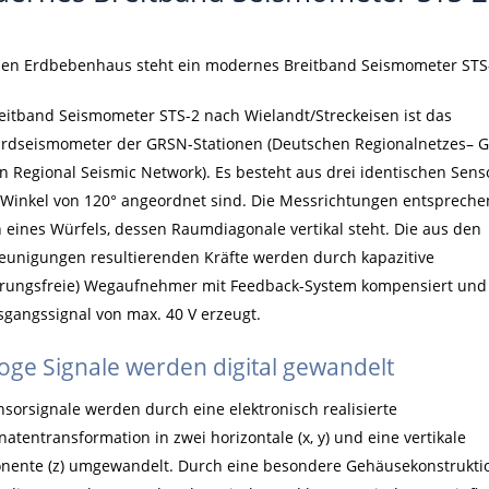
en Erdbebenhaus steht ein modernes Breitband Seismometer STS
eitband Seismometer STS-2 nach Wielandt/Streckeisen ist das
rdseismometer der GRSN-Stationen (Deutschen Regionalnetzes– 
 Regional Seismic Network). Es besteht aus drei identischen Sens
 Winkel von 120° angeordnet sind. Die Messrichtungen entsprech
 eines Würfels, dessen Raumdiagonale vertikal steht. Die aus den
eunigungen resultierenden Kräfte werden durch kapazitive
rungsfreie) Wegaufnehmer mit Feedback-System kompensiert und
sgangssignal von max. 40 V erzeugt.
oge Signale werden digital gewandelt
nsorsignale werden durch eine elektronisch realisierte
natentransformation in zwei horizontale (x, y) und eine vertikale
ente (z) umgewandelt. Durch eine besondere Gehäusekonstrukti