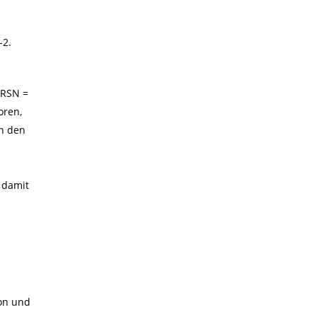
-2.
GRSN =
oren,
en den
 damit
on und