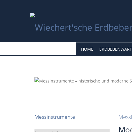
HOME
ERDBEBENWART
Messinstrumente
Mess
Mod