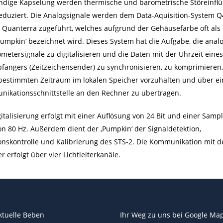
ändige Kapselung werden thermische und barometrische Störeinflü
reduziert. Die Analogsignale werden dem Data-Aquisition-System 
. Quanterra zugeführt, welches aufgrund der Gehäusefarbe oft als
Pumpkin‘ bezeichnet wird. Dieses System hat die Aufgabe, die anal
metersignale zu digitalisieren und die Daten mit der Uhrzeit eine
fängers (Zeitzeichensender) zu synchronisieren, zu komprimieren,
bestimmten Zeitraum im lokalen Speicher vorzuhalten und über ei
ikationsschnittstelle an den Rechner zu übertragen.
gitalisierung erfolgt mit einer Auflösung von 24 Bit und einer Sampl
on 80 Hz. Außerdem dient der ‚Pumpkin‘ der Signaldetektion,
onskontrolle und Kalibrierung des STS-2. Die Kommunikation mit 
 erfolgt über vier Lichtleiterkanäle.
ktuelle Beben
Ihr Weg zu uns bei
Google Ma