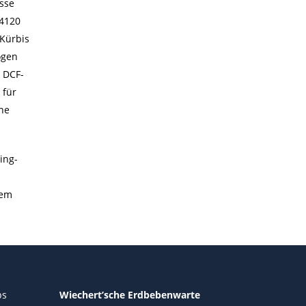
sse
Q4120
 Kürbis
ogen
s DCF-
 für
ne
ing-
dem
ps
Wiechert’sche Erdbebenwarte