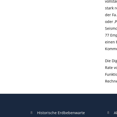
vollst
stark 
der Fa
oder ‚
Seismo
77 Emp
einen 
Kommun
Die Di
Rate v
Funkti
Rechner
Historische Erdbebenwarte
A