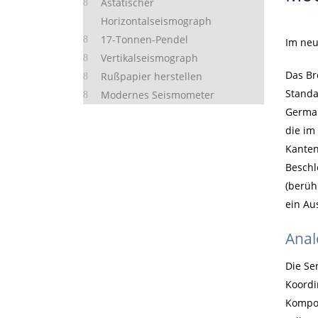
Astatischer
Horizontalseismograph
17-Tonnen-Pendel
Im neu
Vertikalseismograph
Das Br
Rußpapier herstellen
Standa
Modernes Seismometer
German
die im
Kanten
Beschl
(berüh
ein Au
Anal
Die Se
Koordi
Kompon