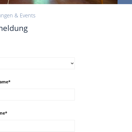
ungen & Events
meldung
ame*
me*