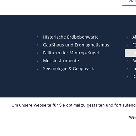
A
l
t
Historische Erdbebenwarte
A
e
Gaußhaus und Erdmagnetismus
F
r
Fallturm der Mintrop-Kugel
I
n
Messinstrumente
A
a
Seismologie & Geophysik
I
t
D
i
v
e
:
Um unsere Webseite für Sie optimal zu gestalten und fortlaufe
Wei