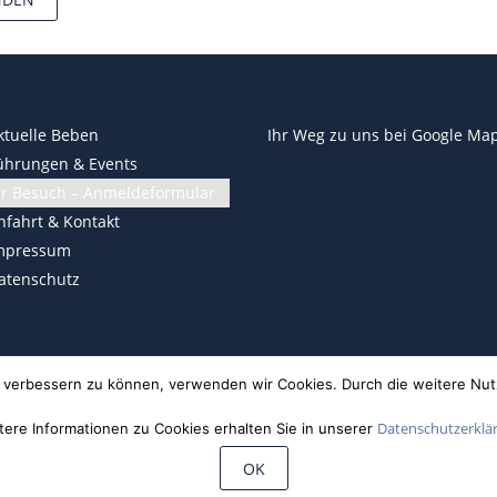
ktuelle Beben
Ihr Weg zu uns bei
Google Ma
ührungen & Events
hr Besuch – Anmeldeformular
nfahrt & Kontakt
mpressum
atenschutz
nd verbessern zu können, verwenden wir Cookies. Durch die weitere N
Datenschutzerklä
tere Informationen zu Cookies erhalten Sie in unserer
OK
©
Wiechert'sche Erdbebenwarte Göttingen