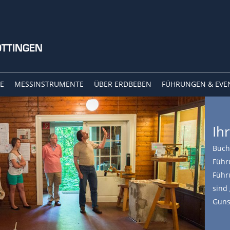
E
MESSINSTRUMENTE
ÜBER ERDBEBEN
FÜHRUNGEN & EVE
Ih
Buch
Führ
Führ
sind 
Guns