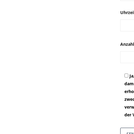
Uhrzei
Anzahl
Ja
dami
erho
zwec
verw
der 