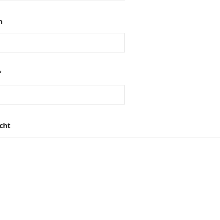
n
f
cht