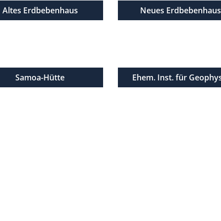
Altes Erdbebenhaus
Neues Erdbebenhau
Samoa-Hütte
Ehem. Inst. für Geophy