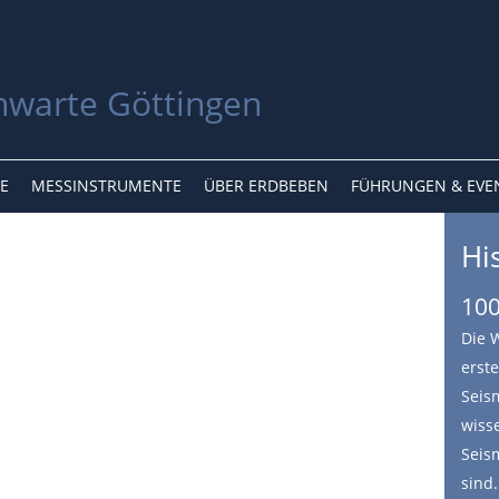
E
MESSINSTRUMENTE
ÜBER ERDBEBEN
FÜHRUNGEN & EVE
Hi
100
Die 
erst
Seis
wiss
Seis
sind.