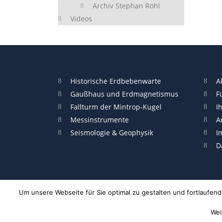
Archiv Stephan Röhl
Videos
Historische Erdbebenwarte
A
Gaußhaus und Erdmagnetismus
F
Fallturm der Mintrop-Kugel
I
Messinstrumente
A
Seismologie & Geophysik
I
D
Um unsere Webseite für Sie optimal zu gestalten und fortlaufe
Wei