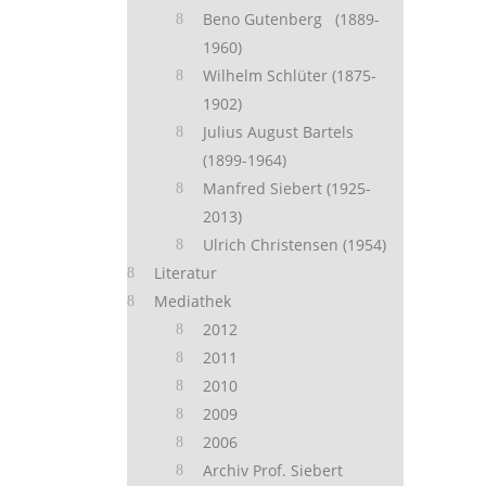
Beno Gutenberg (1889-
1960)
Wilhelm Schlüter (1875-
1902)
Julius August Bartels
(1899-1964)
Manfred Siebert (1925-
2013)
Ulrich Christensen (1954)
Literatur
Mediathek
2012
2011
2010
2009
2006
Archiv Prof. Siebert