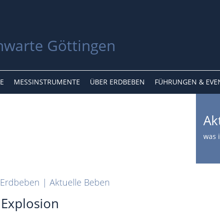
E
MESSINSTRUMENTE
ÜBER ERDBEBEN
FÜHRUNGEN & EVE
Ak
was i
Erdbeben | Aktuelle Beben
 Explosion