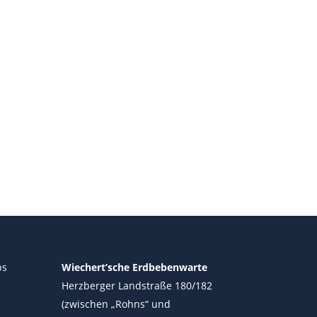
ps
Wiechert’sche Erdbebenwarte
Herzberger Landstraße 180/182
(zwischen „Rohns“ und