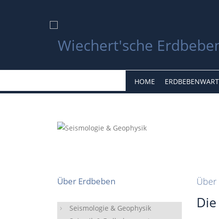
HOME
ERDBEBENWART
Über Erdbeben
Über 
Die
Seismologie & Geophysik