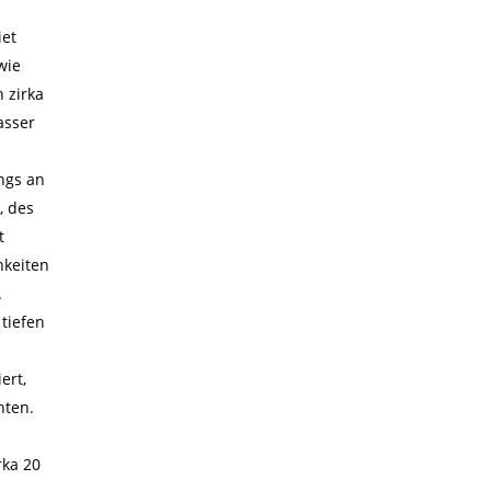
iet
wie
n zirka
asser
m
ngs an
, des
t
hkeiten
.
 tiefen
ert,
nten.
rka 20