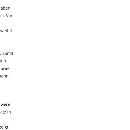
gaben
ei. Vor
Zweifel
. Somit
sten
sowie
 kann
hwere
atz in
zeigt