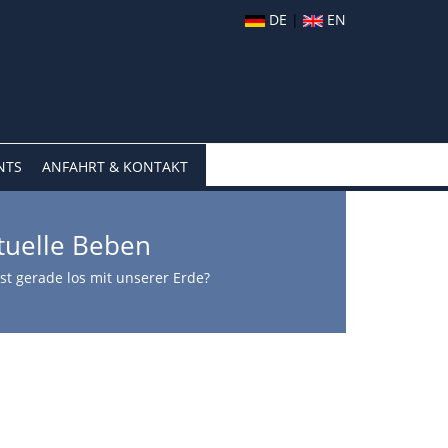
DE
|
EN
NTS
ANFAHRT & KONTAKT
tuelle Beben
st gerade los mit unserer Erde?