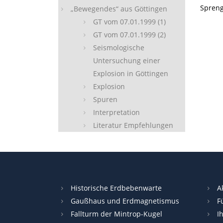
Spreng
„Bewegendes“ aus Göttingen
GT vom 07.01.1999 (1)
GT vom 07.01.1999 (2)
Seismologische
Untersuchung einer
Explosion in Göttingen
Explosion
Spuren
Interpretation
Literatur Empfehlungen
Historische Erdbebenwarte
A
Gaußhaus und Erdmagnetismus
F
Fallturm der Mintrop-Kugel
I