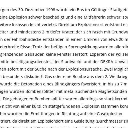
gen des 30. Dezember 1998 wurde ein Bus im Göttinger Stadtgeb
eine Explosion schwer beschädigt und eine Mitfahrerin schwer, so
eitere Insassen leicht verletzt. Direkt am Explosionsort entstand ei
eiter und mindestens 2 m tiefer Krater, der sich rasch mit Grundw
. In der Fahrbahndecke entstanden in einem Umkreis von etwa 20 
eterbreite Risse. Trotz der heftigen Sprengwirkung wurden allerdi
grenzenden Gebäuden keine Fenster zerstört. Experten der Polizei
ittelbeseitigungsdienstes, der Stadtwerke und der DEKRA-Umwel
en sofort mit der Suche nach der Explosionsursache. Zwei Möglic
 besonders diskutiert: Gas oder eine Bombe aus dem 2. Weltkrieg
 wurde die Detonation eines Blindgängers favorisiert. In bis zu 7 m
ngen wurden Bombensplitter mit metallsuchenden Magnetsonden
t. Die geborgenen Bombensplitter waren allerdings so stark korrodi
e nicht von einer kürzlich stattgefundenen Explosion stammen kon
hin wurden die Ermittlungen in Richtung auf eine Gasexplosion
triert, da direkt am Explosionsort eine Gasleitung (Durchmesser zi