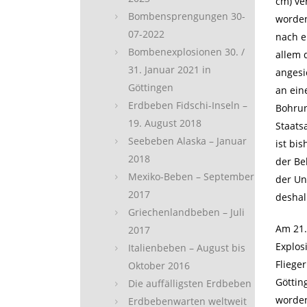
cm) ve
Bombensprengungen 30-
worden
07-2022
nach e
Bombenexplosionen 30. /
allem 
31. Januar 2021 in
angesi
Göttingen
an ein
Erdbeben Fidschi-Inseln –
Bohrun
19. August 2018
Staats
Seebeben Alaska – Januar
ist bi
2018
der Be
Mexiko-Beben – September
der Un
2017
deshal
Griechenlandbeben – Juli
Am 21.
2017
Explos
Italienbeben – August bis
Fliege
Oktober 2016
Göttin
Die auffälligsten Erdbeben
worden
Erdbebenwarten weltweit