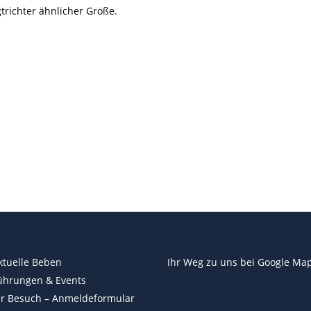
trichter ähnlicher Größe.
ktuelle Beben
Ihr Weg zu uns bei
Google Ma
ührungen & Events
hr Besuch – Anmeldeformular