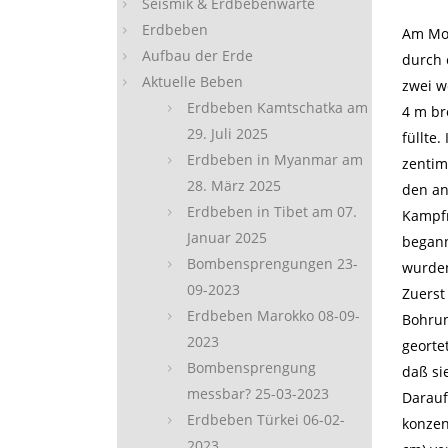
Seismik & Erdbebenwarte
Erdbeben
Am Mor
Aufbau der Erde
durch 
Aktuelle Beben
zwei w
Erdbeben Kamtschatka am
4 m br
29. Juli 2025
füllte
Erdbeben in Myanmar am
zentim
28. März 2025
den an
Erdbeben in Tibet am 07.
Kampfm
Januar 2025
begann
Bombensprengungen 23-
wurden
09-2023
Zuerst
Erdbeben Marokko 08-09-
Bohru
2023
georte
Bombensprengung
daß si
messbar? 25-03-2023
Darauf
Erdbeben Türkei 06-02-
konzen
2023