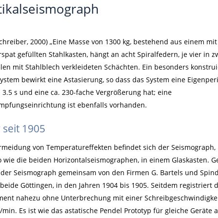
tikalseismograph
Schreiber, 2000) „Eine Masse von 1300 kg, bestehend aus einem mit
spat gefüllten Stahlkasten, hängt an acht Spiralfedern, je vier in z
elen mit Stahlblech verkleideten Schächten. Ein besonders konstrui
ystem bewirkt eine Astasierung, so dass das System eine Eigenper
. 3.5 s und eine ca. 230-fache Vergrößerung hat; eine
mpfungseinrichtung ist ebenfalls vorhanden.
v seit 1905
rmeidung von Temperatureffekten befindet sich der Seismograph,
 wie die beiden Horizontalseismographen, in einem Glaskasten. G
der Seismograph gemeinsam von den Firmen G. Bartels und Spind
 beide Göttingen, in den Jahren 1904 bis 1905. Seitdem registriert 
ment nahezu ohne Unterbrechung mit einer Schreibgeschwindigkei
min. Es ist wie das astatische Pendel Prototyp für gleiche Geräte 