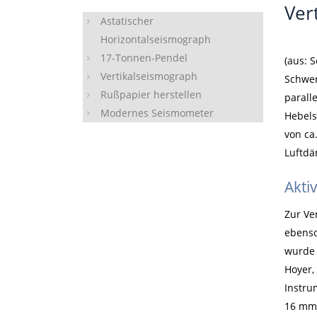
Ver
Astatischer
Horizontalseismograph
17-Tonnen-Pendel
(aus: 
Vertikalseismograph
Schwer
Rußpapier herstellen
parall
Modernes Seismometer
Hebels
von ca
Luftdä
Akti
Zur Ve
ebenso
wurde 
Hoyer,
Instru
16 mm/