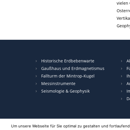
vielen
Osterr
Vertik
Geophy
Historische Erdbebenwarte
A
Gaußhaus und Erdmagnetismus
F
Fallturm der Mintrop-Kugel
I
Messinstrumente
A
Seismologie & Geophysik
I
D
Um unsere Webseite für Sie optimal zu gestalten und fortlaufe