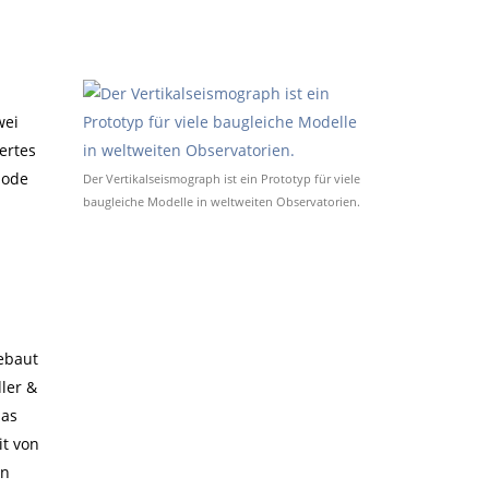
wei
ertes
iode
Der Vertikalseismograph ist ein Prototyp für viele
baugleiche Modelle in weltweiten Observatorien.
ebaut
ler &
das
t von
an