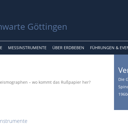
E
MESSINSTRUMENTE
ÜBER ERDBEBEN
FÜHRUNGEN & EVE
Ve
Die 
Spind
1960
instrumente