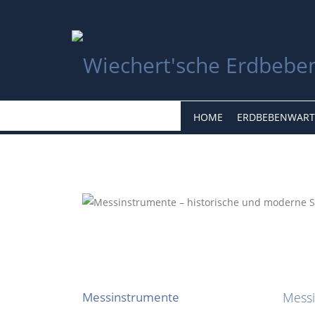
HOME
ERDBEBENWART
Messinstrumente
Mess