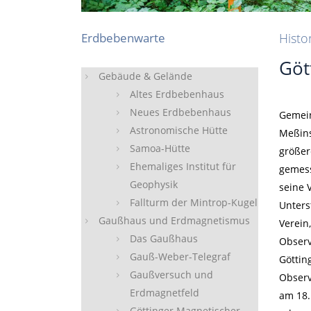
Erdbebenwarte
Hist
Göt
Gebäude & Gelände
Altes Erdbebenhaus
Neues Erdbebenhaus
Gemein
Astronomische Hütte
Meßins
Samoa-Hütte
größer
Ehemaliges Institut für
gemess
Geophysik
seine 
Fallturm der Mintrop-Kugel
Unters
Gaußhaus und Erdmagnetismus
Verein
Das Gaußhaus
Observ
Gauß-Weber-Telegraf
Göttin
Gaußversuch und
Observ
Erdmagnetfeld
am 18.
Göttinger Magnetischer