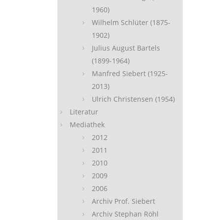
1960)
Wilhelm Schlüter (1875-
1902)
Julius August Bartels
(1899-1964)
Manfred Siebert (1925-
2013)
Ulrich Christensen (1954)
Literatur
Mediathek
2012
2011
2010
2009
2006
Archiv Prof. Siebert
Archiv Stephan Röhl