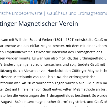
orische Erdbebenwarte | Gaußhaus und Erdmagnetism
tinger Magnetischer Verein
sam mit Wilhelm Eduard Weber (1804 – 1891) entwickelte Gauß n
trumente wie das Bifilar-Magnetometer, mit dem mit einer zehnm
en Empfindlichkeit als zuvor die Intensität des Erdmagnetfeldes
en werden konnte. Es war nun also möglich, das Erdmagnetfeld 
Veränderungen genau zu untersuchen, und so gründete Gauß mit
tützung durch Alexander von Humboldt den Göttinger Magnetisch
, dessen Mittelpunkt von 1836 bis 1941 das erdmagnetische
atorium war. An 28 verabredeten Tagen wurden alle 5 Minuten n
ger Zeit mit Hilfe einer von Gauß entwickelten Meßmethode an bis 
atorien die Änderungen des Erdmagnetfeldes bestimmt. So wurde 
 August 1840 ein „erdmagnetischer Sturm“ registriert, und Gauß a