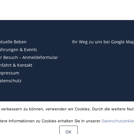
ktuelle Beben
Ihr Weg zu uns bei
Google Ma
ührungen & Events
hr Besuch – Anmeldeformular
nfahrt & Kontakt
mpressum
atenschutz
nd verbessern zu können, verwenden wir Cookies. Durch die weitere N
Datenschutzerklä
tere Informationen zu Cookies erhalten Sie in unserer
OK
©
Wiechert'sche Erdbebenwarte Göttingen