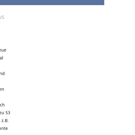
us
eue
al
und
en
ach
zu 53
z.B.
hnte