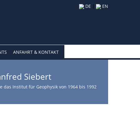
DE
|
EN
NTS
ANFAHRT & KONTAKT
nfred Siebert
te das Institut für Geophysik von 1964 bis 1992