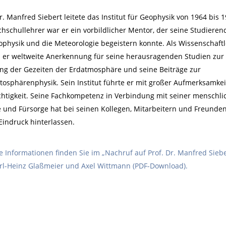
Dr. Manfred Siebert leitete das Institut für Geophysik von 1964 bis 1
chschullehrer war er ein vorbildlicher Mentor, der seine Studieren
ophysik und die Meteorologie begeistern konnte. Als Wissenschaftl
 er weltweite Anerkennung für seine herausragenden Studien zur
ng der Gezeiten der Erdatmosphäre und seine Beiträge zur
osphärenphysik. Sein Institut führte er mit großer Aufmerksamke
chtigkeit. Seine Fachkompetenz in Verbindung mit seiner menschli
und Fürsorge hat bei seinen Kollegen, Mitarbeitern und Freunde
 Eindruck hinterlassen.
e Informationen finden Sie im „Nachruf auf Prof. Dr. Manfred Siebe
rl-Heinz Glaßmeier und Axel Wittmann (PDF-Download).