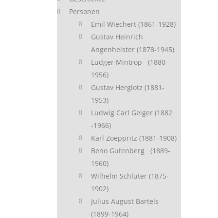
Personen
Emil Wiechert (1861-1928)
Gustav Heinrich
Angenheister (1878-1945)
Ludger Mintrop (1880-
1956)
Gustav Herglotz (1881-
1953)
Ludwig Carl Geiger (1882
-1966)
Karl Zoeppritz (1881-1908)
Beno Gutenberg (1889-
1960)
Wilhelm Schlüter (1875-
1902)
Julius August Bartels
(1899-1964)