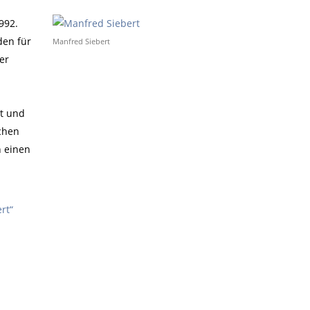
992.
den für
Manfred Siebert
er
it und
chen
n einen
rt“