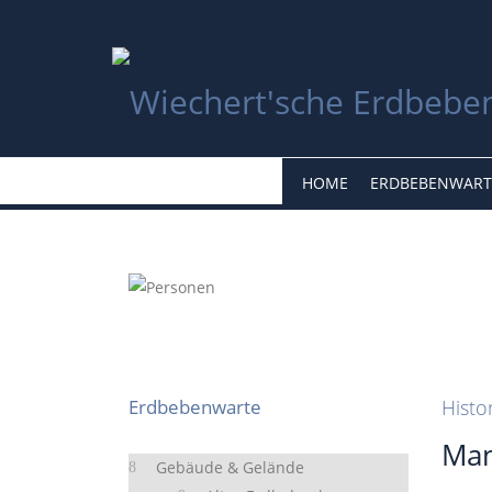
HOME
ERDBEBENWART
Erdbebenwarte
Histo
Man
Gebäude & Gelände