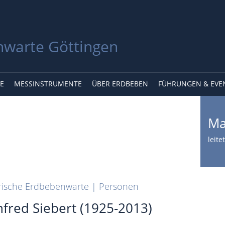
E
MESSINSTRUMENTE
ÜBER ERDBEBEN
FÜHRUNGEN & EVE
Ma
leite
rische Erdbebenwarte | Personen
fred Siebert (1925-2013)