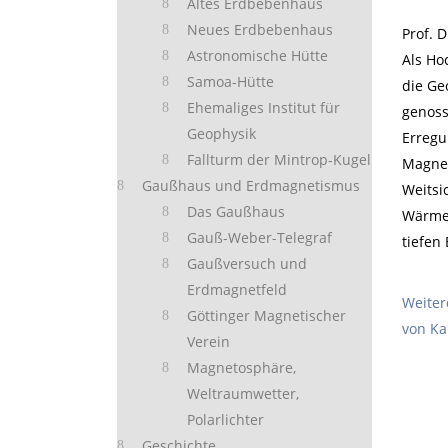
Altes Erdbebenhaus
Neues Erdbebenhaus
Prof. 
Astronomische Hütte
Als Ho
Samoa-Hütte
die Ge
Ehemaliges Institut für
genoss
Geophysik
Erregu
Fallturm der Mintrop-Kugel
Magnet
Gaußhaus und Erdmagnetismus
Weitsi
Das Gaußhaus
Wärme 
Gauß-Weber-Telegraf
tiefen
Gaußversuch und
Erdmagnetfeld
Weiter
Göttinger Magnetischer
von Ka
Verein
Magnetosphäre,
Weltraumwetter,
Polarlichter
Geschichte