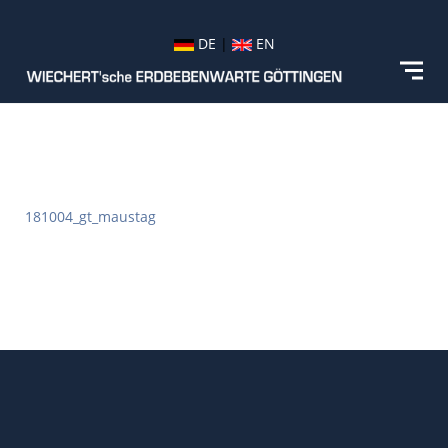
DE
|
EN
181004_gt_maustag