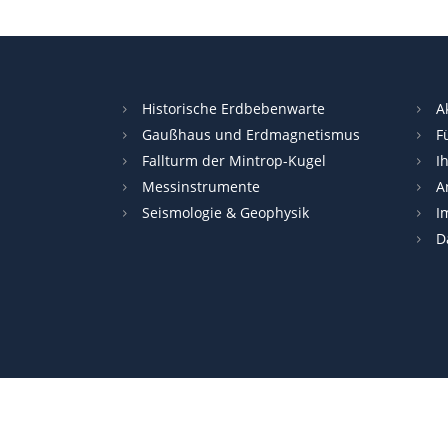
Historische Erdbebenwarte
A
Gaußhaus und Erdmagnetismus
F
Fallturm der Mintrop-Kugel
I
Messinstrumente
A
Seismologie & Geophysik
I
D