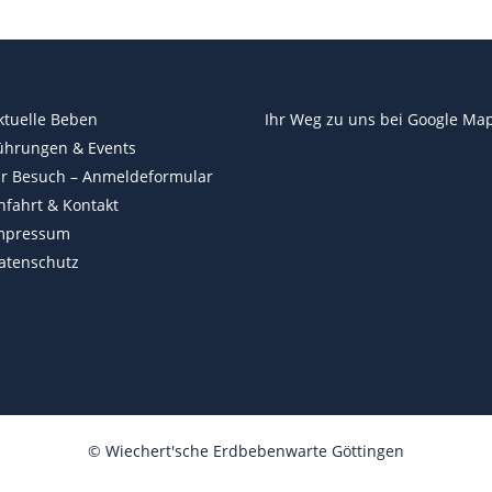
ktuelle Beben
Ihr Weg zu uns bei
Google Ma
ührungen & Events
hr Besuch – Anmeldeformular
nfahrt & Kontakt
mpressum
atenschutz
©
Wiechert'sche Erdbebenwarte Göttingen