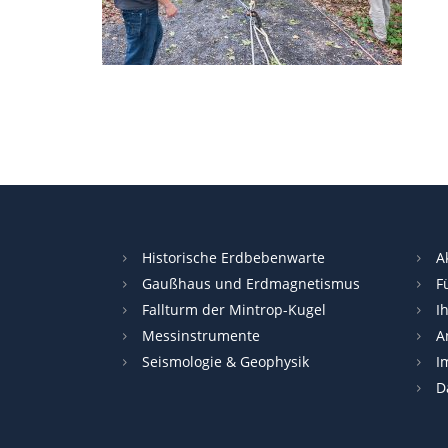
Historische Erdbebenwarte
A
Gaußhaus und Erdmagnetismus
F
Fallturm der Mintrop-Kugel
I
Messinstrumente
A
Seismologie & Geophysik
I
D