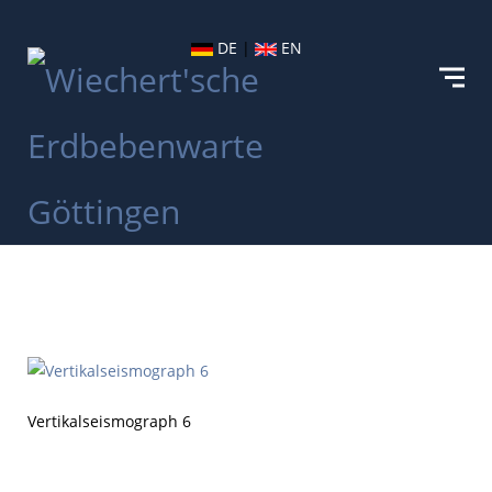
DE
|
EN
Vertikalseismograph 6