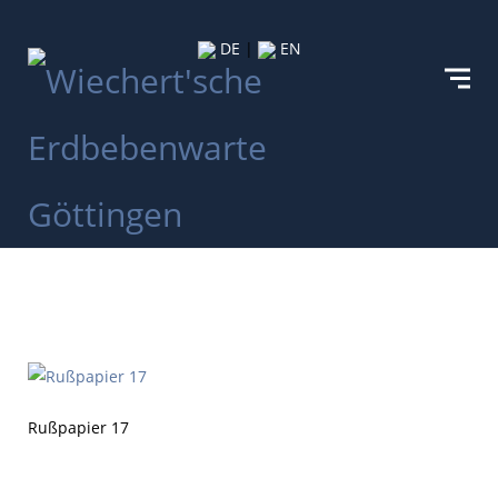
DE
|
EN
Rußpapier 17