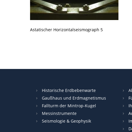
Astatischer Horizontalseismograph 5
Historische Erdbebenwarte
A
Gaußhaus und Erdmagnetismus
F
Fallturm der Mintrop-Kugel
I
Messinstrumente
A
Seismologie & Geophysik
I
D