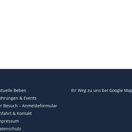
ktuelle Beben
Ihr Weg zu uns bei
Google Ma
ührungen & Events
hr Besuch – Anmeldeformular
nfahrt & Kontakt
mpressum
atenschutz