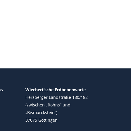
ps
Wiechert’sche Erdbebenwarte
Herzberger Landstraße 180/182
(zwischen „Rohns“ und
„Bismarckstein“)
37075 Göttingen