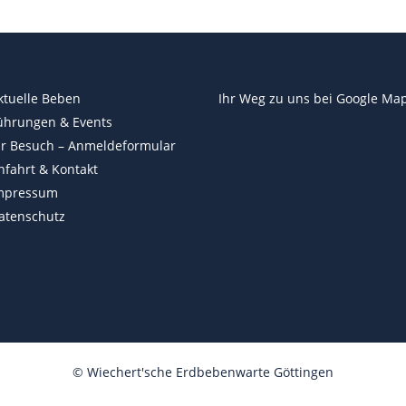
ktuelle Beben
Ihr Weg zu uns bei
Google Ma
ührungen & Events
hr Besuch – Anmeldeformular
nfahrt & Kontakt
mpressum
atenschutz
©
Wiechert'sche Erdbebenwarte Göttingen