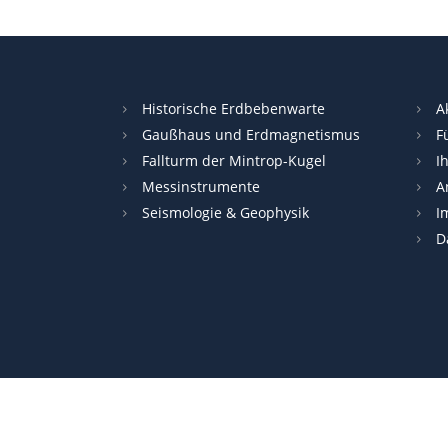
Historische Erdbebenwarte
A
Gaußhaus und Erdmagnetismus
F
Fallturm der Mintrop-Kugel
I
Messinstrumente
A
Seismologie & Geophysik
I
D