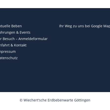
ktuelle Beben
Ihr Weg zu uns bei
Google Ma
ührungen & Events
hr Besuch – Anmeldeformular
nfahrt & Kontakt
mpressum
atenschutz
©
Wiechert'sche Erdbebenwarte Göttingen