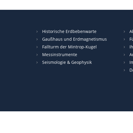
Historische Erdbebenwarte
A
Gaußhaus und Erdmagnetismus
F
Fallturm der Mintrop-Kugel
I
Messinstrumente
A
Seismologie & Geophysik
I
D