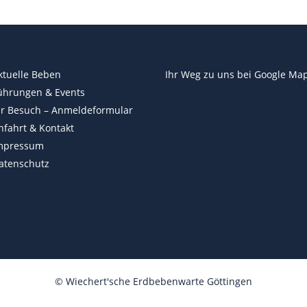
ktuelle Beben
Ihr Weg zu uns bei
Google Ma
ührungen & Events
hr Besuch – Anmeldeformular
nfahrt & Kontakt
mpressum
atenschutz
©
Wiechert'sche Erdbebenwarte Göttingen