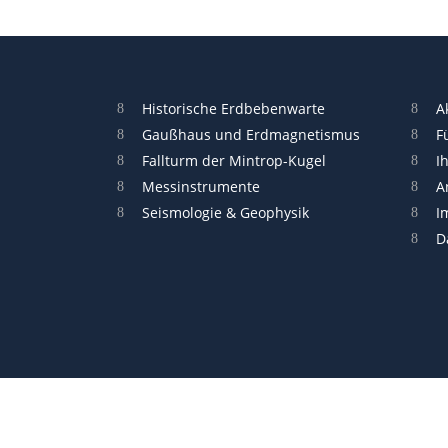
Historische Erdbebenwarte
A
Gaußhaus und Erdmagnetismus
F
Fallturm der Mintrop-Kugel
I
Messinstrumente
A
Seismologie & Geophysik
I
D