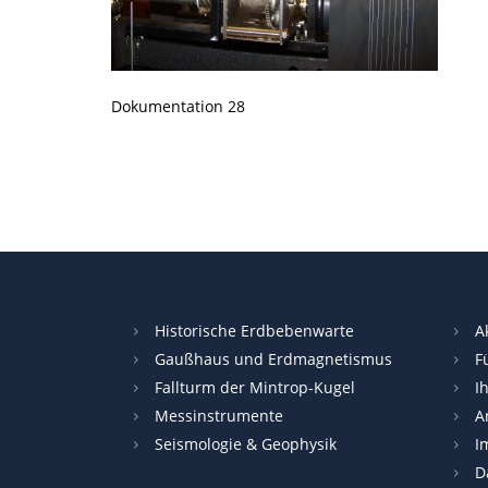
Dokumentation 28
Historische Erdbebenwarte
A
Gaußhaus und Erdmagnetismus
F
Fallturm der Mintrop-Kugel
I
Messinstrumente
A
Seismologie & Geophysik
I
D