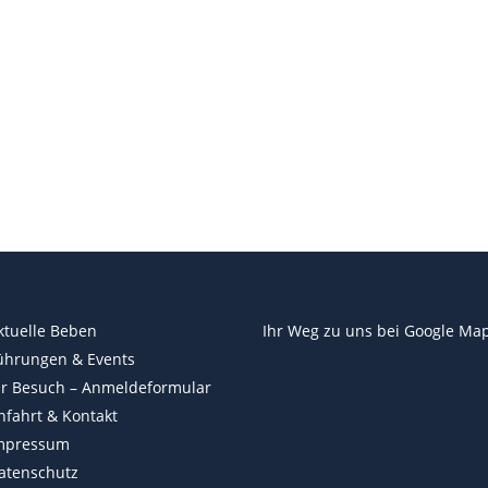
ktuelle Beben
Ihr Weg zu uns bei
Google Ma
ührungen & Events
hr Besuch – Anmeldeformular
nfahrt & Kontakt
mpressum
atenschutz