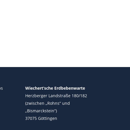
ps
Wiechert’sche Erdbebenwarte
Herzberger Landstraße 180/182
(zwischen „Rohns“ und
„Bismarckstein“)
37075 Göttingen