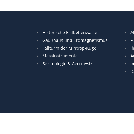
Historische Erdbebenwarte
A
Gaußhaus und Erdmagnetismus
F
Fallturm der Mintrop-Kugel
I
Messinstrumente
A
Seismologie & Geophysik
I
D