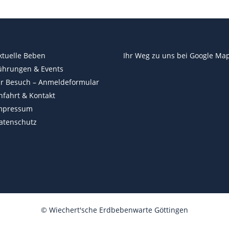
ktuelle Beben
Ihr Weg zu uns bei
Google Ma
ührungen & Events
hr Besuch – Anmeldeformular
nfahrt & Kontakt
mpressum
atenschutz
©
Wiechert'sche Erdbebenwarte Göttingen