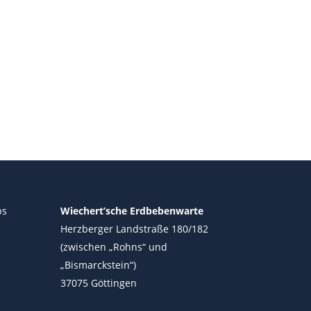
ps
Wiechert’sche Erdbebenwarte
Herzberger Landstraße 180/182
(zwischen „Rohns“ und
„Bismarckstein“)
37075 Göttingen