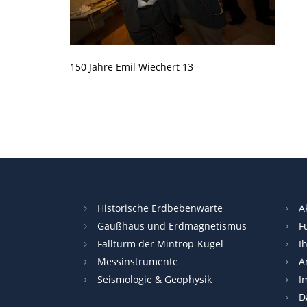
150 Jahre Emil Wiechert 13
Historische Erdbebenwarte
A
Gaußhaus und Erdmagnetismus
F
Fallturm der Mintrop-Kugel
I
Messinstrumente
A
Seismologie & Geophysik
I
D