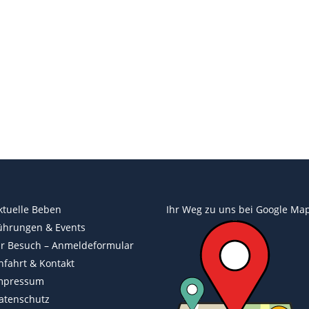
ktuelle Beben
Ihr Weg zu uns bei
Google Ma
ührungen & Events
hr Besuch – Anmeldeformular
nfahrt & Kontakt
mpressum
atenschutz