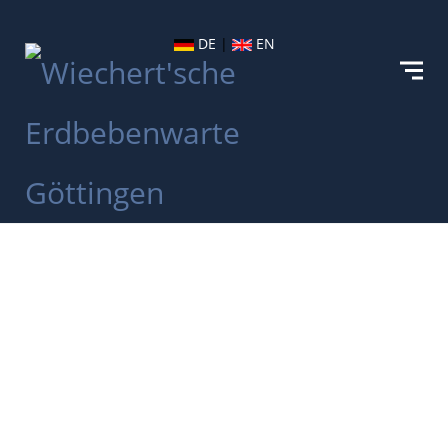
DE
|
EN